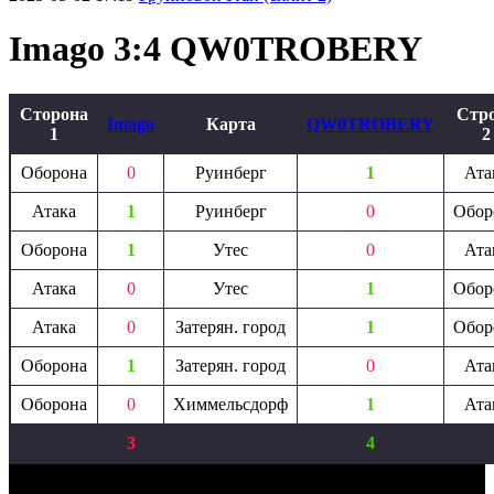
Imago 3:4 QW0TROBERY
Сторона
Стр
Imago
Карта
QW0TROBERY
1
2
Оборона
0
Руинберг
1
Ата
Атака
1
Руинберг
0
Обор
Оборона
1
Утес
0
Ата
Атака
0
Утес
1
Обор
Атака
0
Затерян. город
1
Обор
Оборона
1
Затерян. город
0
Ата
Оборона
0
Химмельсдорф
1
Ата
3
4