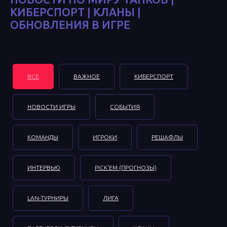
КИБЕРСПОРТ | КЛАНЫ |
ОБНОВЛЕНИЯ В ИГРЕ
ВСЕ
ВАЖНОЕ
КИБЕРСПОРТ
НОВОСТИ ИГРЫ
СОБЫТИЯ
КОМАНДЫ
ИГРОКИ
РЕШАФЛЫ
ИНТЕРВЬЮ
PICK'EM (ПРОГНОЗЫ)
LAN-ТУРНИРЫ
ЛИГА