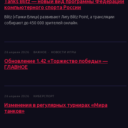
Tanks Blitz — новый вид программы Федерации
компьютерного спорта России
Blitz («Танки Блиц») развивают Лигу Blitz Point, а трансляции
собирают до 450 000 зрителей онлайн.
28 апреля 2026
ВАЖНОЕ
НОВОСТИ ИГРЫ
Обновление 1.42 «Торжество победы» —
ГЛАВНОЕ
28 апреля 2026
КИБЕРСПОРТ
Изменения в регулярных турнирах «Мира
танков»