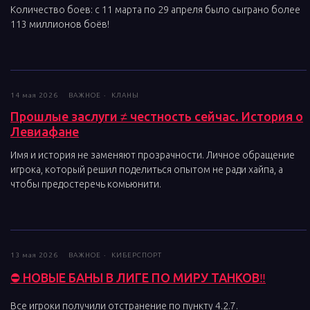
Количество боев: с 11 марта по 29 апреля было сыграно более
113 миллионов боёв!
14 мая 2026
ВАЖНОЕ
КЛАНЫ
Прошлые заслуги ≠ честность сейчас. История о
Левиафане
Имя и история не заменяют прозрачности. Личное обращение
игрока, который решил поделиться опытом не ради хайпа, а
чтобы предостеречь комьюнити.
13 мая 2026
ВАЖНОЕ
КИБЕРСПОРТ
⛔ НОВЫЕ БАНЫ В ЛИГЕ ПО МИРУ ТАНКОВ‼
Все игроки получили отстранение по пункту 4.2.7.