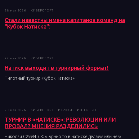
28 мая 2026
КИБЕРСПОРТ
Стали известны имена капитанов команд на
"Кубок Натиска":
27 мая 2026
КИБЕРСПОРТ
Натиск выходит в турнирный формат!
Пилотный турнир «Кубок Натиска»
23 мая 2026
КИБЕРСПОРТ
ИГРОКИ
ИНТЕРВЬЮ
ТУРНИР В «НАТИСКЕ»: РЕВОЛЮЦИЯ ИЛИ
ПРОВАЛ? МНЕНИЯ РАЗДЕЛИЛИСЬ
Николай C29eHTuK: «Турнир то в натиске делаем или не?»