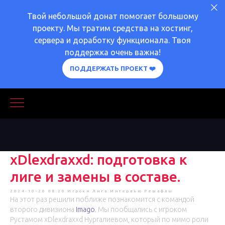
Твой небольшой донат помогает большому
проекту. Мы тратим средства на хостинг,
сервера и доработку функционала. Твоя
поддержка очень важна!
ПОДДЕРЖАТЬ ПРОЕКТ ❤️
xDlexdraxxd: подготовка к
лиге и замены в составе.
2024-10-20 08:20
Игроки
Лига
Интервью
Решафлы
На этот раз решили поближе познакомится с командой
второго дивизиона
Imago
. Мы пообщались с игроком
Рустамом xDlexdraxxd Нургалиевом, который по мимо роли