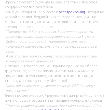
игрока помогает придумывать новые тактики и помогает
координировать в самих боях.
Команда находится на 15 месте в
реестре команд
и входит во
второй дивизион будущей лиги по Мире танков, и мы не
могли не спросить, как команда готовится и против каких
команд проводит тренировки.
"Тренируемся 4-5 раз в неделю. В последнее время это
только команды первого дивизиона в среднем 3-4 часа.
Сейчас постепенно за счёт тренировок с сильными
командами, набираемся опыта + становимся увереннее в
себе.
А так это пара тройка команд с первого дивизиона и пара
команд со второго дивизиона."
С окончания последнего LAN-турнира прошло уже более
двух месяцев, в игре появились новые танки, а какие то
подверглись изменениям, как меняется мета и в какую
сторону мы также узнали у Dlexdraxxd.
"Мета поменяется со временем когда Wz.70 Żubr начнут
пихать везде."
Вчера прошел очередной регулярный турнир по Миру танков
и мы попросили рассказать как прошел турнир для команды.
"Турнир прошёл хорошо, обидно проиграли команде 7777 в