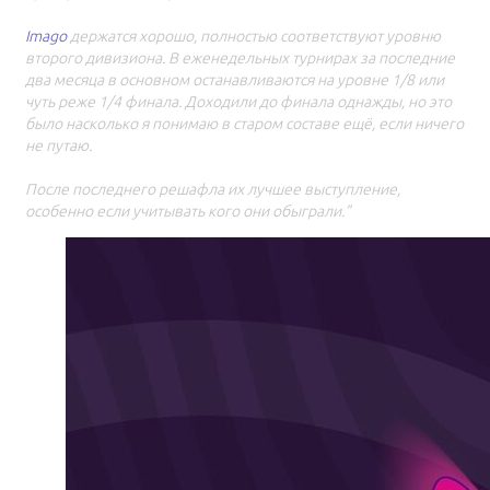
Imago
держатся хорошо, полностью соответствуют уровню
второго дивизиона. В еженедельных турнирах за последние
два месяца в основном останавливаются на уровне 1/8 или
чуть реже 1/4 финала. Доходили до финала однажды, но это
было насколько я понимаю в старом составе ещё, если ничего
не путаю.
После последнего решафла их лучшее выступление,
особенно если учитывать кого они обыграли."