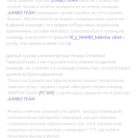
свои ошибки. Против
JUMBO TEAM
было не сложно, мы
играли так как и хотели, исходили из их сетапа, команда
JUMBO TEAM
совершала глупые ошибки, но это со всеми
бывает. Мб они просто не играли основные свои стратегии."
В данной команде с последних отборочных произошли
изменения в составе Aheration, OverIoad и lunch покинули
команду, а на из место пришли
9l_y_MAMbl_balerina
,
LikeII
и
Iovely, тем самым усилив состав.
Данный турнир комментировал Роман DemaKput
Гайворонский, и мы спросили и его мнение по данной
команде, он отметил что команда полностью соответствуют
уровню второго дивизиона.
"Имаго на турнире выглядели крайне сильно. Несмотря на
тяжелую сетку с первых стадий, обыграли сперва команду
SPARTAK TEAM (
[FC-SM]
), а затем сразу закрыли топ-5 реестра
JUMBO TEAM
.
Можно отметить сильный утес ребят, три раза побеждали
оппонентов на тай-брейке. Наверное, как раз тяжелые
соперники вначале забрали много сил, что в последствии
сказалось на итоговом бою с командой 7777, где ребята
проиграли выход в финал.