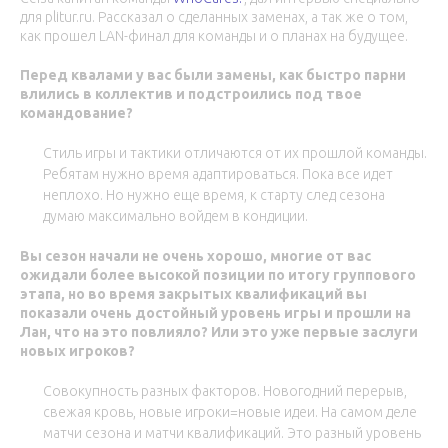
для plitur.ru. Рассказал о сделанных заменах, а так же о том,
как прошел LAN-финал для команды и о планах на будущее.
Перед квалами у вас были замены, как быстро парни
влились в коллектив и подстроились под твое
командование?
Стиль игры и тактики отличаются от их прошлой команды.
Ребятам нужно время адаптироваться. Пока все идет
неплохо. Но нужно еще время, к старту след сезона
думаю максимально войдем в кондиции.
Вы сезон начали не очень хорошо, многие от вас
ожидали более высокой позиции по итогу группового
этапа, но во время закрытых квалификаций вы
показали очень достойный уровень игры и прошли на
Лан, что на это повлияло? Или это уже первые заслуги
новых игроков?
Совокупность разных факторов. Новогодний перерыв,
свежая кровь, новые игроки=новые идеи. На самом деле
матчи сезона и матчи квалификаций. Это разный уровень