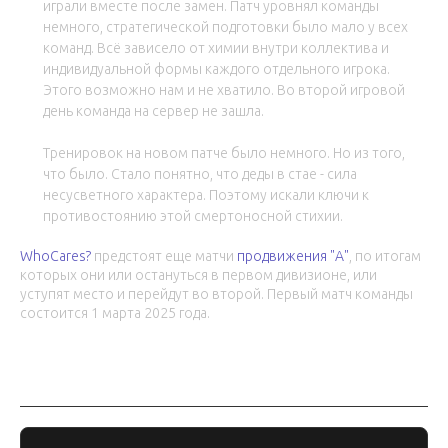
играли вместе после замен. Патч уровнял команды
немного, стратегической подготовки было мало у всех
команд. Всё зависело от химии внутри коллектива и
индивидуальной формы каждого отдельного игрока.
Этого возможно нам и не хватило. Во второй игровой
день команда на сервер не зашла.
Тренировок на новом патче было немного. Но из того,
что было. Стало понятно, что деды в стае - сила
несусветного характера. Поэтому искали ключи к
противостоянию этой смертоносной стихии.
WhoCares?
предстоят еще матчи
продвижения "А"
, по итогам
которых они или остануться в первом дивизионе, или
уступят место и перейдут во второй. Первый матч команды
состоится 1 марта 2025 года.
Обсуждение