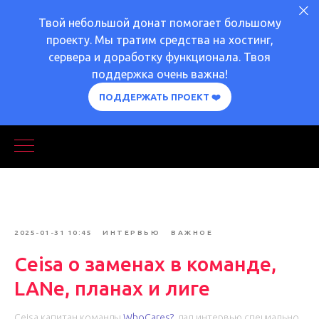
Твой небольшой донат помогает большому
проекту. Мы тратим средства на хостинг,
сервера и доработку функционала. Твоя
поддержка очень важна!
ПОДДЕРЖАТЬ ПРОЕКТ ❤️
2025-01-31 10:45
ИНТЕРВЬЮ
ВАЖНОЕ
Ceisa о заменах в команде,
LANе, планах и лиге
Ceisa капитан команды
WhoCares?
, дал интервью специально