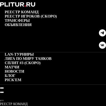
РЕЕСТР КОМАНД
РЕЕСТР ИГРОКОВ (СКОРО)
ТРАНСФЕРЫ
ОБЪЯВЛЕНИЯ
LAN-ТУРНИРЫ
ЛИГА ПО МИРУ ТАНКОВ
СПЛИТ #3 (СКОРО)
МАТЧИ
НОВОСТИ
БЛОГ
PICK'EM
МЕНЮ
РЕЕСТР КОМАНД