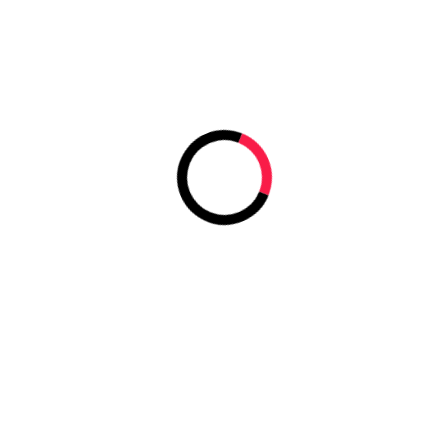
День рождения:
Город:
Страна:
УЧАСТИЕ В LAN-ТУРНИРАХ:
Место
Турнир