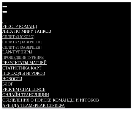
МЕНЮ
РЕЕСТР КОМАНД
ЛИГА ПО МИРУ ТАНКОВ
СПЛИТ #3 [СКОРО]
СПЛИТ #2 [ЗАВЕРШЕН]
СПЛИТ #1 [ЗАВЕРШЕН]
LAN-ТУРНИРЫ
ПРОШЕДШИЕ ТУРНИРЫ
РЕЗУЛЬТАТЫ МАТЧЕЙ
СТАТИСТИКА КАРТ
ПЕРЕХОДЫ ИГРОКОВ
НОВОСТИ
БЛОГ
PICK'EM CHALLENGE
ОНЛАЙН ТРАНСЛЯЦИИ
ОБЪЯВЛЕНИЯ О ПОИСКЕ КОМАНДЫ И ИГРОКОВ
АРЕНДА TEAMSPEAK СЕРВЕРА