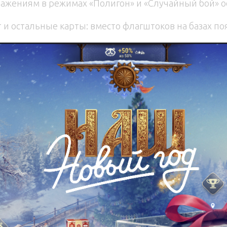
ажениям в режимах «‎Полигон» и «Случайный бой» о
и остальные карты: вместо флагштоков на базах по