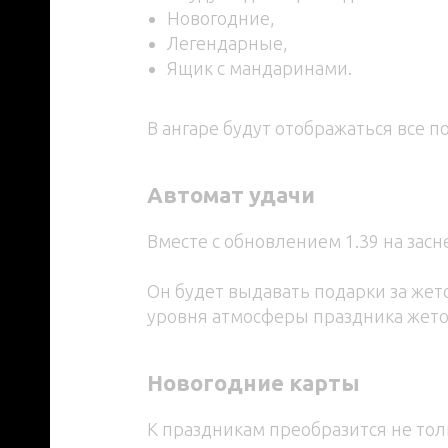
Новогодние,
Легендарные,
Ящик с мандаринами.
В ангаре будут отображаться все 
Автомат удачи
Вместе с обновлением 1.39 на зас
Он будет выдавать подарки за жет
уровня атмосферы праздника жето
Новогодние карты
К праздникам преобразится не тол