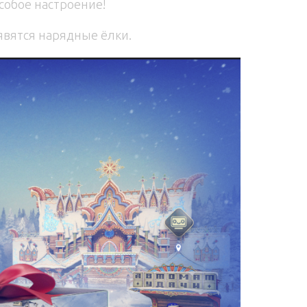
собое настроение!
явятся нарядные ёлки.