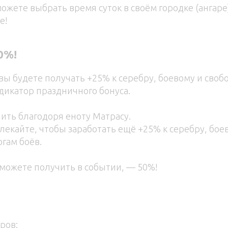
жете выбрать время суток в своём городке (ангаре)
е!
0%!
вы будете получать +25% к серебру, боевому и своб
ндикатор праздничного бонуса.
ть благодоря еноту Матрасу.
лекайте, чтобы заработать ещё +25% к серебру, бое
гам боёв.
можете получить в событии, — 50%!
ров: