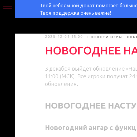
Твой небольшой донат помогает большом
Твоя поддержка очень важна!
2025-12-01 15:00
НОВОСТИ ИГРЫ
СОБ
НОВОГОДНЕЕ НАС
3 декабря выйдет обновление «Наш
11:00 (МСК). Все игроки получат 2
обновления.
НОВОГОДНЕЕ НАСТ
Новогодний ангар с функц