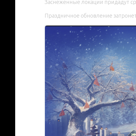
Заснеженные локации придадут ср
Праздничное обновление затронет 