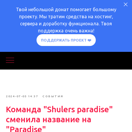
Твой небольшой донат помогает большому
проекту. Мы тратим средства на хостинг,
сервера и доработку функционала. Твоя
поддержка очень важна!
ПОДДЕРЖАТЬ ПРОЕКТ ❤️
2024-07-05 14:37
СОБЫТИЯ
Команда "Shulers paradise"
сменила название на
"Paradise"