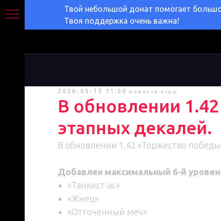
Твой небольшой донат помогает большом
Твоя поддержка очень важна!
2026-05-15 11:00
Новости игры
В обновлении 1.4
этапных декалей.
В обновлении 1.42 «Торжество победы
Добавлен максимальный 6-й уровен
«Танкист-ас»
«Жнец»
«Отточенный меч»