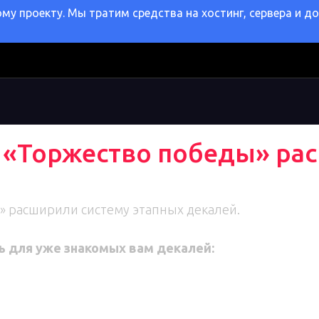
у проекту. Мы тратим средства на хостинг, сервера и д
2 «Торжество победы» ра
» расширили систему этапных декалей.
ь для уже знакомых вам декалей: