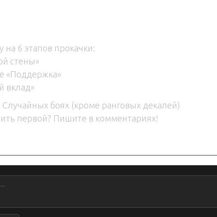
 на 6 этапов прокачки:
ой стены»
е «Поддержка»
й вклад»
в Случайных боях (кроме ранговых декалей)
мить первой? Пишите в комментариях!