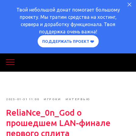
Твой небольшой донат помогает большому
проекту. Мы тратим средства на хостинг,
сервера и доработку функционала. Твоя
поддержка очень важна!
ПОДДЕРЖАТЬ ПРОЕКТ ❤️
2025-01-31 11:00
ИГРОКИ
ИНТЕРВЬЮ
ReliaNce_0n_God о
прошедшем LAN-финале
первого сплита