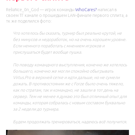
ReliaNce_0n_God — игрок команды
WhoCares?
написал в
своем ТГ канале о прошедшем LAN-финале первого сплита, а
тк же поделился фото:
Что хотелось бы сказать, турнир был реально крутой, не
без минусов и недоработок, но на очень хорошем уровне.
Если немного поработать с мнением игроков и
прислушаться будет вообще пушка.
По поводу командного выступления, конечно же хотелось
большего, конечно же могли спокойно обыгрывать
Virtus.Pro в верхней сетке и идти дальше, но не сумели
дожать. В противостоянии же с Forze было очень тяжело,
как по стратам, так и командно, не зашли в тот день на
сервер. Тем не менее я думаю это был отличный опыт для
команды, которая собралась с новым составом буквально
за 2 недели до турнира.
Будем продолжать тренироваться, надеюсь всё получится.