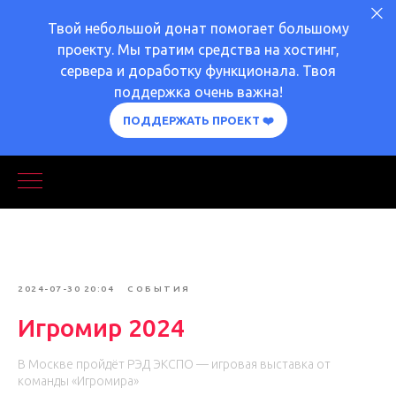
Твой небольшой донат помогает большому
проекту. Мы тратим средства на хостинг,
сервера и доработку функционала. Твоя
поддержка очень важна!
ПОДДЕРЖАТЬ ПРОЕКТ ❤️
2024-07-30 20:04
СОБЫТИЯ
Игромир 2024
В Москве пройдёт РЭД ЭКСПО — игровая выставка от
команды «Игромира»