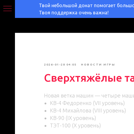
Твой небольшой донат помогает большом
Твоя поддержка очень важна!
2026-01-28 04:05
НОВОСТИ ИГРЫ
Сверхтяжёлые та
Новая ветка машин — четыре маши
КВ-4 Федоренко (VII уровень)
КВ-4 Михайлова (VIII уровень)
КВ-90 (IX уровень)
ТЭТ-100 (X уровень)