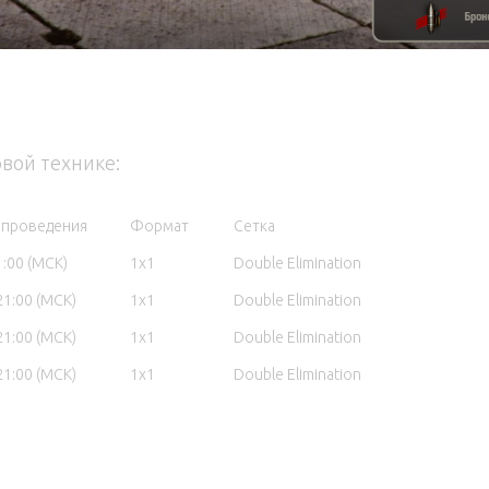
вой технике:
я проведения
Формат
Сетка
1:00 (МСК)
1х1
Double Elimination
21:00 (МСК)
1х1
Double Elimination
21:00 (МСК)
1х1
Double Elimination
21:00 (МСК)
1х1
Double Elimination