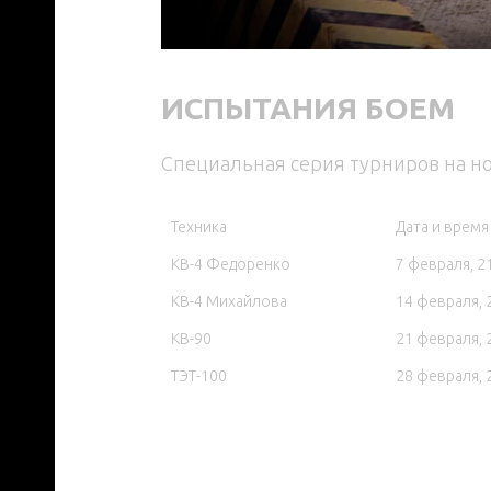
ИСПЫТАНИЯ БОЕМ
Специальная серия турниров на но
Техника
Дата и врем
КВ-4 Федоренко
7 февраля, 2
КВ-4 Михайлова
14 февраля, 
КВ-90
21 февраля, 
ТЭТ-100
28 февраля, 