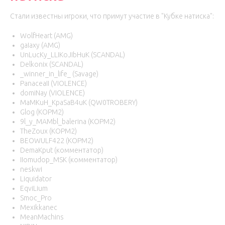
Стали известны игроки, что примут участие в "Кубке натиска":
WolfHeart (AMG)
gaIaxy (AMG)
UnLucKy_LLIKoJIbHuK (SCANDAL)
Delkonix (SCANDAL)
_winner_in_life_ (Savage)
PanaceaII (VIOLENCE)
domiNay (VIOLENCE)
MaMKuH_KpaSaB4uK (QW0TROBERY)
Glog (KOPM2)
9l_y_MAMbl_balerina (KOPM2)
TheZoux (KOPM2)
BEOWULF422 (KOPM2)
DemaKput (комментатор)
IIomudop_MSK (комментатор)
neskwi
Liquidator
EqviLium
Smoc_Pro
Mexikkanec
MeanMachins