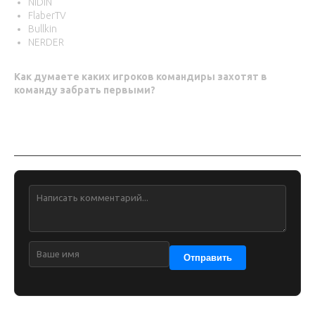
NIDIN
FlaberTV
Bullkin
NERDER
Как думаете каких игроков командиры захотят в
команду забрать первыми?
Обсуждение
Отправить