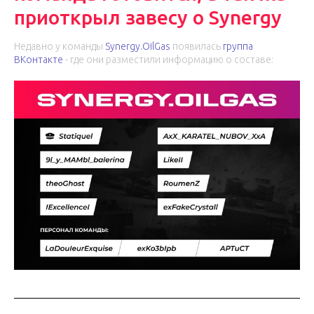
приоткрыл завесу о Synergy
Недавно у команды
Synergy.OilGas
появилась
группа
ВКонтакте
- где они разместили информацию о составе: