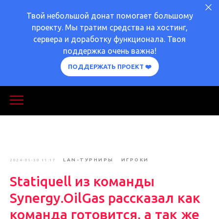
Твой небольшой донат помогает большому
проекту. Мы тратим средства на хостинг,
сервера и доработку функционала. Твоя
поддержка очень важна!
ПОДДЕРЖАТЬ ПРОЕКТ ❤️
LAN-ТУРНИРЫ
ИГРОКИ
2024-01-30 11:17
Statiquell из команды
Synergy.OilGas рассказал как
команда готовится, а так же