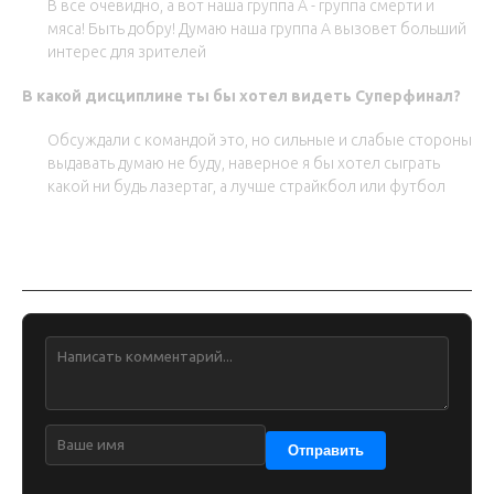
В все очевидно, а вот наша группа А - группа смерти и
мяса! Быть добру! Думаю наша группа А вызовет больший
интерес для зрителей
В какой дисциплине ты бы хотел видеть Суперфинал?
Обсуждали с командой это, но сильные и слабые стороны
выдавать думаю не буду, наверное я бы хотел сыграть
какой ни будь лазертаг, а лучше страйкбол или футбол
Обсуждение
Отправить