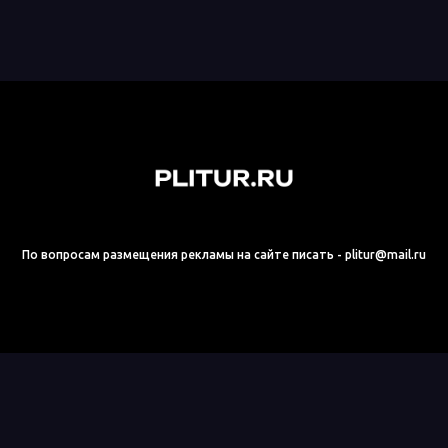
По вопросам размещения рекламы на сайте писать - plitur@mail.ru