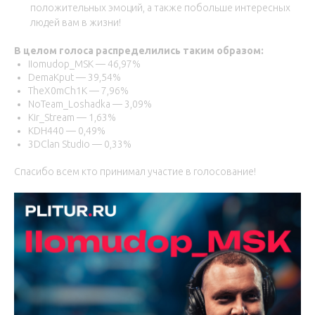
положительных эмоций, а также побольше интересных
людей вам в жизни!
В целом голоса распределились таким образом:
IIomudop_MSK — 46,97%
DemaKput — 39,54%
TheX0mCh1K — 7,96%
NoTeam_Loshadka — 3,09%
Kir_Stream — 1,63%
KDH440 — 0,49%
3DClan Studio — 0,33%
Спасибо всем кто принимал участие в голосование!