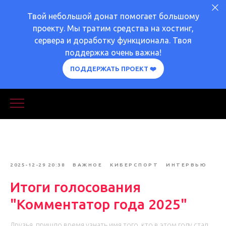
Твой небольшой донат помогает большому
проекту. Мы тратим средства на хостинг,
сервера и доработку функционала. Твоя
поддержка очень важна!
ПОДДЕРЖАТЬ ПРОЕКТ ❤️
2025-12-29 20:38
ВАЖНОЕ
КИБЕРСПОРТ
ИНТЕРВЬЮ
Итоги голосования
"Комментатор года 2025"
Друзья, пришло время узнать имя того, кто в этом году стал