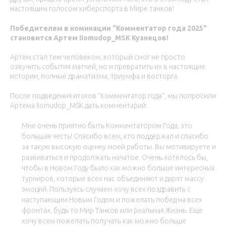
настоящим голосом киберспорта в Мире танков!
Победителем в номинации "Комментатор года 2025"
становится Артем IIomudop_MSK Кузнецов!
Артем стал тем человеком, который смог не просто
озвучить события матчей, но и превратить их в настоящие
истории, полные драматизма, триумфа и восторга.
После подведения итогов "Комментатор года", мы попросили
Артема IIomudop_MSK дать комментарий:
Мне очень приятно быть Комментатором Года, это
большая честь! Спасибо всем, кто поддержал и спасибо
за такую высокую оценку моей работы. Вы мотивируете и
развиваться и продолжать начатое. Очень хотелось бы,
чтобы в Новом Году было как можно больше интересных
турниров, которые всех нас объединяют и дарят массу
эмоций. Пользуясь случаем хочу всех поздравить с
наступающим Новым Годом и пожелать побед на всех
фронтах, будь то Мир Танков или реальная Жизнь. Еще
хочу всем пожелать получать как можно больше