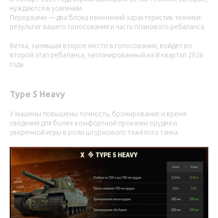
нуждаются в усилении.
Перед вами — два блока изменений характеристик техники:
результат вашего голосования и часть планового ребаланса.
Ветка, занявшая второе место в голосовании, войдёт во
второй этап ребаланса, запланированный на III квартал 2026
года.
Type 5 Heavy
У машины повышены точность, бронирование и время
сведения для более комфортной прокачки орудия и
уверенной игры в роли штурмового тяжёлого танка.