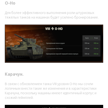
O-Ho
Для более эффективного выполнения роли штурмовых
тяжёлых танков на машинах будет усилено бронирование.
Карачун.
В связи с обновлением танка VIII уровня O-Ho мы сочли
логичным внести такие же изменения и в характеристики
Карачуна, поскольку машины имеют идентичный корпус и
схожий геймплей.