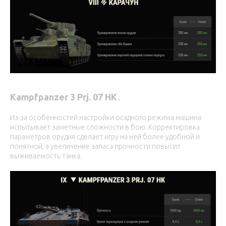
Kampfpanzer 3 Prj. 07 HK.
Из-за особенностей настройки осадного режима машина
испытывает заметные сложности в бою. Корректировка
параметров орудия сделает игру на ней более удобной и
понятной, а увеличение запаса прочности повысит
выживаемость танка.