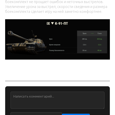
боекомплект не прощает ошибок и неточных выстрелов.
Увеличение урона за выстрел, скорости сведения и размера
боекомплекта сделает игру на ней заметно комфортнее.
Обсуждение