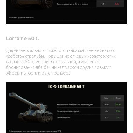
Lorraine 50 t.
Для универсального тяжёлого танка машине не хватало
удобства стрельбы. Повышение огневых характеристик
сделает её более привлекательной, а усиление
бронирования лба башни над маской орудия повысит
эффективность игры от рельефа.