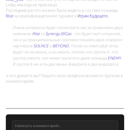
LANы никогда не приезжал.
Последний раз его можно было видеть в составе команды
Rise
на квалификационном турнире к
Играм Будущего
.
Очень интересно будет посмотреть как за сражением двух
новичков:
Rise
vs
Synergy.0ilGas
- это будет матч открытия,
так и за принципиальным противостоянием двух спарринг-
партнеров
SOLNCE
и
BEYOND
. Посев на плей-офф сетку
будет не на жизнь, а на смерть, потому что группа А - это
группа смерти, там может вылететь даже команда
ENEMY
.
В группе Б же есть два явных фаворита и два андердога.
А что думаете вы? Пишите свои предположения по группам в
комментариях.
Обсуждение