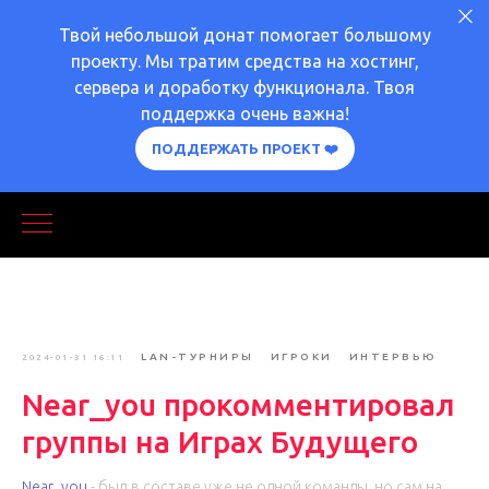
Твой небольшой донат помогает большому
проекту. Мы тратим средства на хостинг,
сервера и доработку функционала. Твоя
поддержка очень важна!
ПОДДЕРЖАТЬ ПРОЕКТ ❤️
LAN-ТУРНИРЫ
ИГРОКИ
ИНТЕРВЬЮ
2024-01-31 16:11
Near_you прокомментировал
группы на Играх Будущего
Near_you
- был в составе уже не одной команды, но сам на