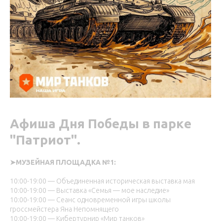
Афиша Дня Победы в парке
"Патриот".
➤МУЗЕЙНАЯ ПЛОЩАДКА №1:
10:00-19:00 — Объединенная историческая выставка мая
10:00-19:00 — Выставка «Семья — мое наследие»
10:00-19:00 — Сеанс одновременной игры школы
гроссмейстера Яна Непомнящего
10:00-19:00 — Кибертурнир «Мир танков»