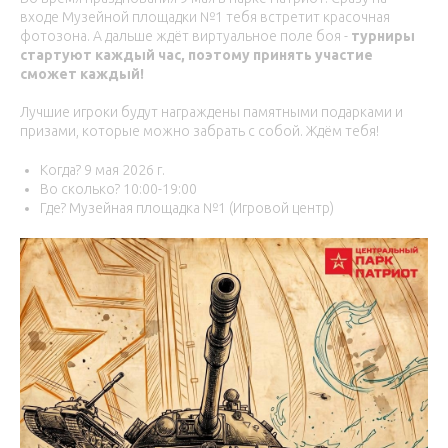
входе Музейной площадки №1 тебя встретит красочная
фотозона. А дальше ждёт виртуальное поле боя -
турниры
стартуют каждый час, поэтому принять участие
сможет каждый!
Лучшие игроки будут награждены памятными подарками и
призами, которые можно забрать с собой. Ждём тебя!
Когда? 9 мая 2026 г.
Во сколько? 10:00-19:00
Где? Музейная площадка №1 (Игровой центр)