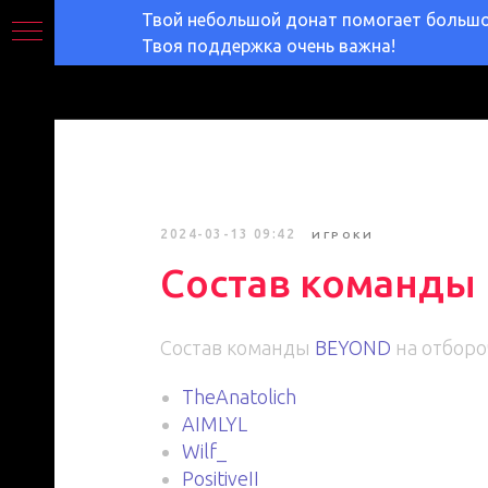
Твой небольшой донат помогает большом
Твоя поддержка очень важна!
2024-03-13 09:42
ИГРОКИ
Состав команды
Состав команды
BEYOND
на отборо
TheAnatolich
AIMLYL
Wilf_
PositiveII