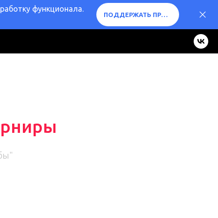
оработку функционала.
ПОДДЕРЖАТЬ ПРОЕКТ ❤️
урниры
бы"