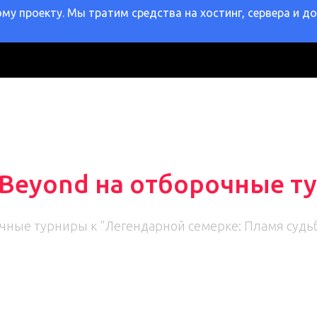
у проекту. Мы тратим средства на хостинг, сервера и д
 Beyond на отборочные т
чные турниры к "Легендарной семерке: Пламя судь