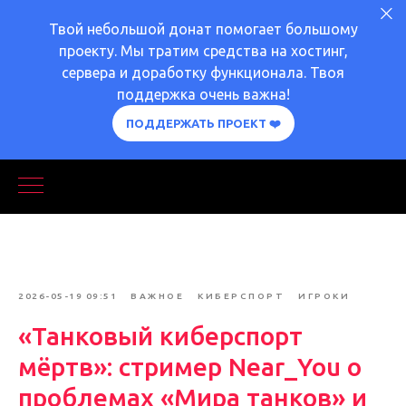
Твой небольшой донат помогает большому
проекту. Мы тратим средства на хостинг,
сервера и доработку функционала. Твоя
поддержка очень важна!
ПОДДЕРЖАТЬ ПРОЕКТ ❤️
2026-05-19 09:51
ВАЖНОЕ
КИБЕРСПОРТ
ИГРОКИ
«Танковый киберспорт
мёртв»: стример Near_You о
проблемах «Мира танков» и