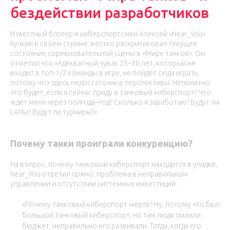
бездействии разработчиков
Известный блогер и киберспортсмен Алексей «Near_You»
Кучкин в своём стриме жёстко раскритиковал текущее
состояние соревновательной сцены в «Мире танков». Он
отметил что «Адекватный чувак 25–30 лет, который не
входит в топ-1/2 команды в игре, не пойдёт сюда играть,
потому что здесь недостаточные перспективы. Непонятно:
что будет, если я сейчас приду в танковый киберспорт? Что
ждёт меня через полгода–год? Сколько я заработаю? Будут ли
LANы? Будут ли турниры?»
Почему танки проиграли конкуренцию?
На вопрос, почему танковый киберспорт находится в упадке,
Near_You ответил прямо: проблема в неправильном
управлении и отсутствии системных инвестиций.
«Почему танковый киберспорт мёртв? Ну, потому что был
большой танковый киберспорт, но там люди пилили
бюджет, неправильно его развивали. Тогда, когда его