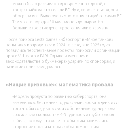
можно было развивать одновременно с дотой, с
контрстрайком, это делали ВГ. Ну и, короче говоря, они
обосрали всё. Было очень много инвестиций от самих ВГ.
Там что-то порядка 30 миллионов долларов. Но
большинство этих денег просто пилили в карман».
После прихода Lesta Games киберспорт в «Мире танков»
попытался возродиться: в 2024– в середине 2025 годах
появились перспективные проекты, приходили организации
вроде Virtus.pro и PARI. Однако изменения в
законодательстве о букмекерах ударили по спонсорам, и
развитие снова замедлилось.
«Нищие призовые»: математика провала
«Модель продукта по развитию киберспорта, она
изменилась. Лесте невыгодно финансировать деньги для
того чтобы создавать свои собственные турниры она
создала там сколько там 4-5 турниров и грубо говоря
забила, потому, что хочет чтобы этим занимались
сторонние организаторы якобы помогая ним