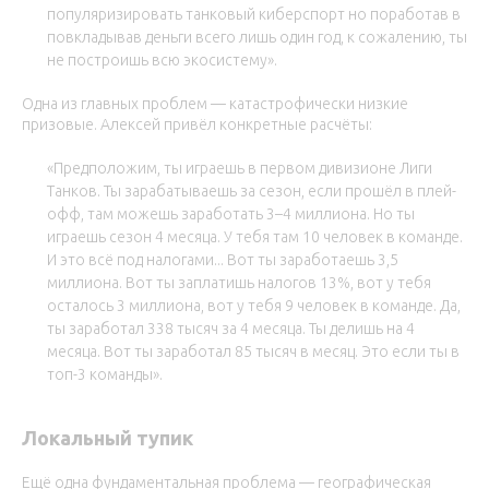
популяризировать танковый киберспорт но поработав в
повкладывав деньги всего лишь один год, к сожалению, ты
не построишь всю экосистему».
Одна из главных проблем — катастрофически низкие
призовые. Алексей привёл конкретные расчёты:
«Предположим, ты играешь в первом дивизионе Лиги
Танков. Ты зарабатываешь за сезон, если прошёл в плей-
офф, там можешь заработать 3–4 миллиона. Но ты
играешь сезон 4 месяца. У тебя там 10 человек в команде.
И это всё под налогами... Вот ты заработаешь 3,5
миллиона. Вот ты заплатишь налогов 13%, вот у тебя
осталось 3 миллиона, вот у тебя 9 человек в команде. Да,
ты заработал 338 тысяч за 4 месяца. Ты делишь на 4
месяца. Вот ты заработал 85 тысяч в месяц. Это если ты в
топ-3 команды».
Локальный тупик
Ещё одна фундаментальная проблема — географическая