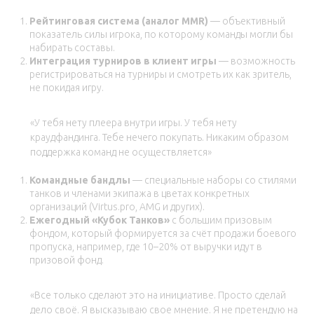
Рейтинговая система (аналог MMR)
— объективный
показатель силы игрока, по которому команды могли бы
набирать составы.
Интеграция турниров в клиент игры
— возможность
регистрироваться на турниры и смотреть их как зритель,
не покидая игру.
«У тебя нету плеера внутри игры. У тебя нету
краудфандинга. Тебе нечего покупать. Никаким образом
поддержка команд не осуществляется»
Командные бандлы
— специальные наборы со стилями
танков и членами экипажа в цветах конкретных
организаций (Virtus.pro, AMG и других).
Ежегодный «Кубок Танков»
с большим призовым
фондом, который формируется за счёт продажи боевого
пропуска, например, где 10–20% от выручки идут в
призовой фонд.
«Все только сделают это на инициативе. Просто сделай
дело своё. Я высказываю свое мнение. Я не претендую на