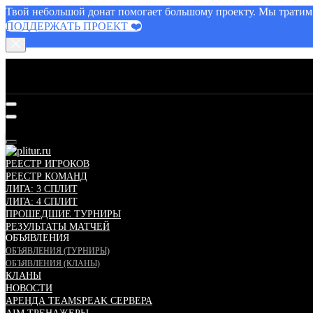
Твой небольшой донат помогает большому проекту. Мы тратим с
ПОДДЕРЖАТЬ ПРОЕКТ ❤️
МЕНЮ
РЕЕСТР ИГРОКОВ
РЕЕСТР КОМАНД
ЛИГА: 3 СПЛИТ
ЛИГА: 4 СПЛИТ
ПРОШЕДШИЕ ТУРНИРЫ
РЕЗУЛЬТАТЫ МАТЧЕЙ
ОБЪЯВЛЕНИЯ
ОБЪЯВЛЕНИЯ (ТУРНИРЫ)
ОБЪЯВЛЕНИЯ (КЛАНЫ)
КЛАНЫ
НОВОСТИ
АРЕНДА TEAMSPEAK СЕРВЕРА