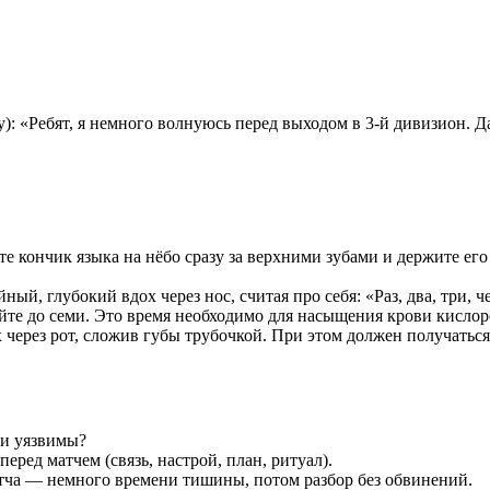
: «Ребят, я немного волнуюсь перед выходом в 3-й дивизион. Д
 кончик языка на нёбо сразу за верхними зубами и держите его
ный, глубокий вдох через нос, считая про себя: «Раз, два, три, ч
йте до семи. Это время необходимо для насыщения крови кислор
 через рот, сложив губы трубочкой. При этом должен получатьс
ни уязвимы?
еред матчем (связь, настрой, план, ритуал).
атча — немного времени тишины, потом разбор без обвинений.