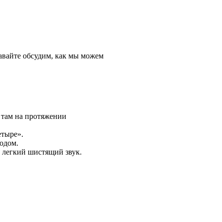
авайте обсудим, как мы можем
 там на протяжении
етыре».
одом.
я легкий шистящий звук.