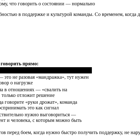
тому, что говорить о состоянии — нормально
бностью в поддержке и культурой команды. Со временем, когда д
 говорить прямо:
е говорить прямо
— это не разовая «мандражка», тут нужен
овор о нагрузке
а в отношениях — «свалить на
 только отложит решение
да говорите «руки дрожат», команда
оспринимать это как сигнал
йствительно нужно выговориться —
нт и человека, с которым можно быть
ов перед боем, когда нужно быстро получить поддержку, не нар