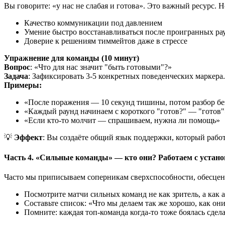
Вы говорите: «у нас не слабая и готова». Это важный ресурс. 
Качество коммуникации под давлением
Умение быстро восстанавливаться после проигранных ра
Доверие к решениям тиммейтов даже в стрессе
Упражнение для команды (10 минут)
Вопрос
: «Что для нас значит "быть готовыми"?»
Задача
: Зафиксировать 3-5 конкретных поведенческих маркера.
Примеры:
«После поражения — 10 секунд тишины, потом разбор б
«Каждый раунд начинаем с короткого "готов?" — "готов"
«Если кто-то молчит — спрашиваем, нужна ли помощь»
💡
Эффект
: Вы создаёте общий язык поддержки, который работ
Часть 4. «Сильные команды» — кто они? Работаем с устан
Часто мы приписываем соперникам сверхспособности, обесцен
Посмотрите матчи сильных команд не как зритель, а как 
Составьте список: «Что мы делаем так же хорошо, как о
Помните: каждая топ-команда когда-то тоже боялась сдела