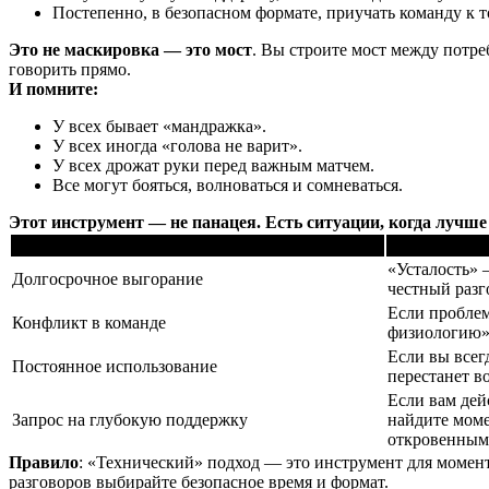
Постепенно, в безопасном формате, приучать команду к 
Это не маскировка — это мост
. Вы строите мост между потре
говорить прямо.
И помните:
У всех бывает «мандражка».
У всех иногда «голова не варит».
У всех дрожат руки перед важным матчем.
Все могут бояться, волноваться и сомневаться.
Этот инструмент — не панацея. Есть ситуации, когда лучше
Ситуация
Почему лучш
«Усталость» 
Долгосрочное выгорание
честный разг
Если проблем
Конфликт в команде
физиологию»
Если вы всег
Постоянное использование
перестанет в
Если вам де
Запрос на глубокую поддержку
найдите моме
откровенным
Правило
: «Технический» подход — это инструмент для момент
разговоров выбирайте безопасное время и формат.