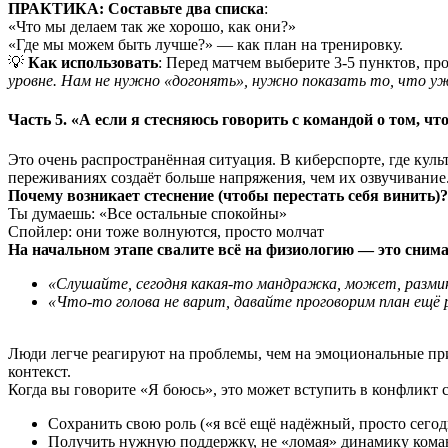
ПРАКТИКА: Составьте два списка
:
«Что мы делаем так же хорошо, как они?»
«Где мы можем быть лучше?» — как план на тренировку.
💡
Как использовать
: Перед матчем выберите 3-5 пунктов, пр
уровне. Нам не нужно «догонять», нужно показать то, что у
Часть 5. «А если я стесняюсь говорить с командой о том, чт
Это очень распространённая ситуация. В киберспорте, где куль
переживаниях создаёт больше напряжения, чем их озвучивание
Почему возникает стеснение (чтобы перестать себя винить)?
Ты думаешь: «Все остальные спокойны»
Спойлер: они тоже волнуются, просто молчат
На начальном этапе свалите всё на физиологию — это сним
«Слушайте, сегодня какая-то мандражка, может, размин
«Что-то голова не варит, давайте проговорим план ещё 
Люди легче реагируют на проблемы, чем на эмоциональные при
контекст.
Когда вы говорите «Я боюсь», это может вступить в конфликт 
Сохранить свою роль («я всё ещё надёжный, просто сего
Получить нужную поддержку, не «ломая» динамику ком