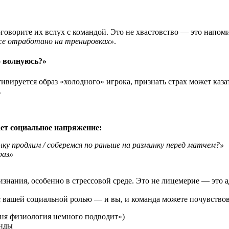
оговорите их вслух с командой. Это не хвастовство — это напо
же отработано на тренировках»
.
о волнуюсь?»
тивируется образ «холодного» игрока, признать страх может каза
.
ает социальное напряжение:
ку продлим / соберемся по раньше на разминку перед матчем?»
раз»
знания, особенно в стрессовой среде. Это не лицемерие — это 
с вашей социальной ролью — и вы, и команда можете почувствов
дня физиология немного подводит»)
анды