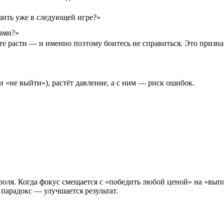
шить уже в следующей игре?»
ыми?»
те расти — и именно поэтому боитесь не справиться. Это призна
и «не выйти»), растёт давление, а с ним — риск ошибок.
роля. Когда фокус смещается с «победить любой ценой» на «вы
 парадокс — улучшается результат.