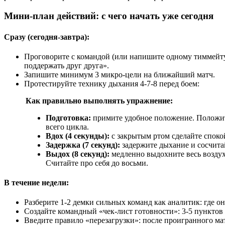
Мини-план действий: с чего начать уже сегодня
Сразу (сегодня-завтра):
Проговорите с командой (или напишите одному тиммейту)
поддержать друг друга».
Запишите минимум 3 микро-цели на ближайший матч.
Протестируйте технику дыхания 4-7-8 перед боем:
Как правильно выполнять упражнение:
Подготовка:
примите удобное положение. Положите
всего цикла.
Вдох (4 секунды):
с закрытым ртом сделайте спокой
Задержка (7 секунд):
задержите дыхание и сосчита
Выдох (8 секунд):
медленно выдохните весь воздух
Считайте про себя до восьми.
В течение недели:
Разберите 1-2 демки сильных команд как аналитик: где о
Создайте командный «чек-лист готовности»: 3-5 пунктов п
Введите правило «перезагрузки»: после проигранного м