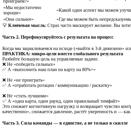
проиграем?»
«Мы недостаточно
«Какой один аспект мы можем улуч
хороши»
«Они сильнее»
«Где мы можем быть непредсказуем
💡
Ключевая мысль
: Страх часто маскирует желание. Вы хоти
Часть 2. Перефокусируйтесь с результата на процесс
Когда мы зацикливаемся на исходе («выйти в 3-й дивизион» ил
ПРАКТИКА: микро-цели вместо глобального результата
Разбейте большую цель на управляемые задачи:
❌ Не «победить сильных»
✅ А «выполнить наш план на карту на 80%+»
❌ Не «не проиграть»
✅ А «отработать ротации / коммуникацию / раскатку»
❌ Не «стать лучшими»
✅ А «одна карта, один раунд, один правильный тимфайт»
Это снижает когнитивную нагрузку и возвращает чувство конт
качественно», снижается давление, растёт уверенность и — как
Часть 3. Сила команды — в единстве, а не только в скилле