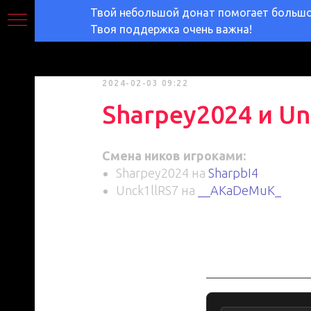
Твой небольшой донат помогает большом
Твоя поддержка очень важна!
2024-02-03 09:22
Sharpey2024 и Un
Смена ников игроками:
Sharpey2024 на
SharpbI4
Unck1llRS7 на
__AKaDeMuK_
Обсуждение