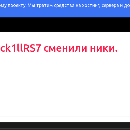
у проекту. Мы тратим средства на хостинг, сервера и д
ck1llRS7 сменили ники.