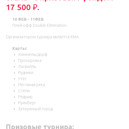
17 500 ₽.
10 ФЕВ - 11ФЕВ
Плей-офф Double Elimination.
Организатором турнира является КМА
Карты:
Химмельсдорф
Прохоровка
Ласвилль
Рудники
Утёс
Песчаная река
Степи
Редшир
Руинберг
Затерянный город
Призовые турнира: