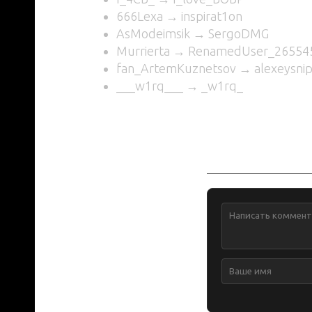
666Lexa → inspirat1on
AsModeimsik → SergoDMG
Murrierta → RenamedUser_26554
fan_ArtemKuznetsov → alexeysnip
___w1rq___ → _w1rq_
Обсуждение