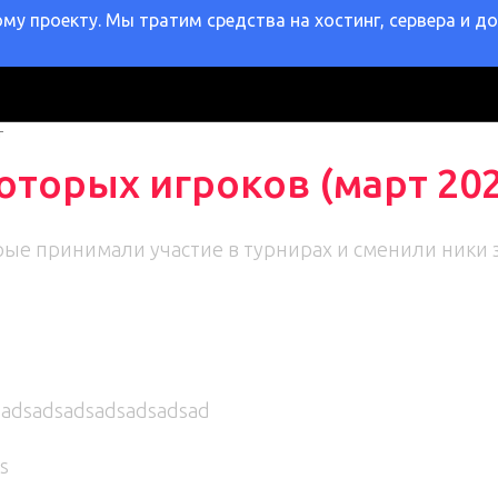
у проекту. Мы тратим средства на хостинг, сервера и д
Т
оторых игроков (март 202
орые принимали участие в турнирах и сменили ники 
sadsadsadsadsadsadsad
s