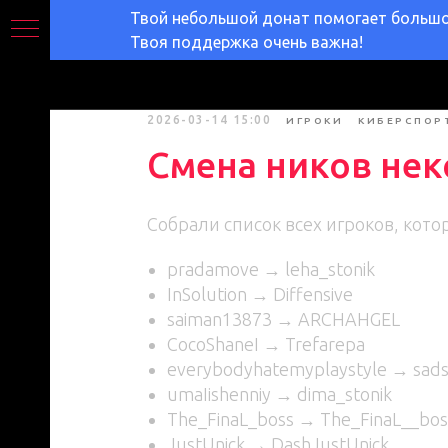
Твой небольшой донат помогает большом
Твоя поддержка очень важна!
2026-03-14 15:00
ИГРОКИ
КИБЕРСПОР
Смена ников нек
Собрали список всех игроков, кот
pradamove → leha_stonik
InSolution → Diffensive
saiman13873 → ARCHAHGEL
CocoShaneI → Trefarepa
everybodyhatemyplaystyle → sad
umaIishenniy → dima_stonik
The_FinaL_boss → The_FinaL__bos
JustUnick → DashJustUnick