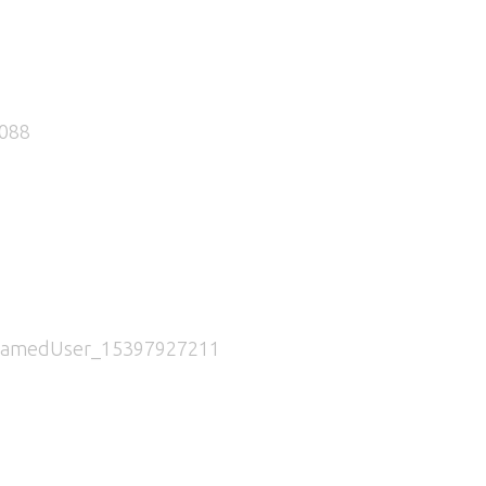
088
namedUser_15397927211