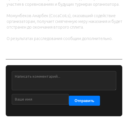
участия в соревнованиях и будущих турнирах организатора.
Момунбеков Анарбек (CocaCoiLs), оказавший содействие
организаторам, получает смягченную меру наказания и будет
отстранен до окончания второго сплита.
О результатах расследования сообщим дополнительно.
Обсуждение
Отправить