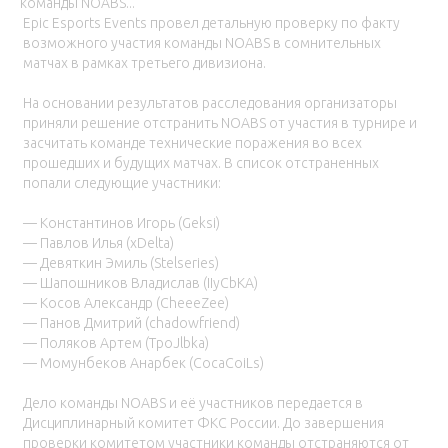
команды NOABS...
Epic Esports Events провел детальную проверку по факту
возможного участия команды NOABS в сомнительных
матчах в рамках третьего дивизиона.
На основании результатов расследования организаторы
приняли решение отстранить NOABS от участия в турнире и
засчитать команде технические поражения во всех
прошедших и будущих матчах. В список отстраненных
попали следующие участники:
— Константинов Игорь (Geksi)
— Павлов Илья (xDelta)
— Девяткин Эмиль (Stelseries)
— Шапошников Владислав (IIyCbKA)
— Косов Александр (CheeeZee)
— Панов Дмитрий (chadowfriend)
— Поляков Артем (TpoJlbka)
— Момунбеков Анарбек (CocaCoiLs)
Дело команды NOABS и её участников передается в
Дисциплинарный комитет ФКС России. До завершения
проверки комитетом участники команды отстраняются от