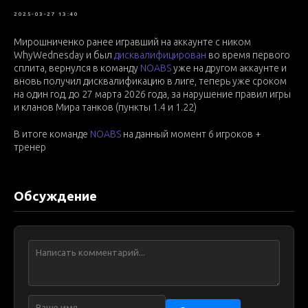
СОБЫТИЯ
ИГРОКИ
ЛИГА
2025-03-27 13:40
Мирошниченко ранее игравший на аккаунте с ником
WhyWednesday и был
дисквалифицирован
во время первого
сплита, вернулся в команду
NOABS
уже на другом аккаунте и
вновь получил дисквалификацию в лиге, теперь уже сроком
на один год, до 27 марта 2026 года, за нарушение правил игры
и кланов Мира танков (пункты 1.4 и 1.22)
В итоге команде
NOABS
на данный момент 6 игроков +
тренер
Обсуждение