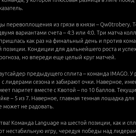
азатель.
ды перевоплощения из грязи в князи – Qw0trobery.
вумя вариантами счета – 4:3 или 4:0. Три матча колл
 пришлась как раз на финальный день и против кома
й позиции. Кондиции для дальнейшего роста и успе
рогноза, но впереди еще целый круг матчей.
а-аутсайдер предыдущего сплита – команда IMAGO. 
 с лидерами сезона и забирают очки. Наверное, им
еет паритет вместе с Квотой – по 10 баллов. Текущ
йке – 5 из 7. Наверное, главная темная лошадка для
е может не радовать.
тва! Команда Language на шестой позиции, как и сп
т нестабильную игру, чередуя победы над лидера