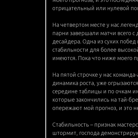
отрицательный или нулевой пок
На четвертом месте у нас леген
парни завершали матчи всего с д
десайдера. Одна из сухих побед
стабильности для более высоко
имеются. Пока что ниже моего п
На пятой строчке у нас команд
динамика роста, уже огрызаются
середине таблицы и по очкам им
которые закончились на тай-бре
опережают мой прогноз, и это н
Стабильность – признак мастерс
штормит, господа демонстрирую