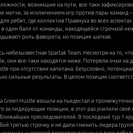
ложности, возникшие на пути, все-таки зафиксировал
 матчи, за исключением игр против пары команд –
для ребят, где коллектив Правнука во всех аспектах
 в один балл от команды, находящейся строчкой ни
вдывают роль фаворита, но позиция шаткая.
ь небезызвестная Spartak Team. Несмотря на то, что
е, они все-таки находятся ниже. Потеряли очки на 
stle при отсутствии капитана. Безусловно, потенци
но сильные результаты. В целом позиция соответст
да Green Hustle взошла на пьедестал и промежуточн
го за лидирующие позиции, в этот раз усилили сво
ближайших преследователей. В последний тур 1 кру
обой третью строчку и не дали сменить лидера груп
я команда, у которой плюсовая разница в лиге побед