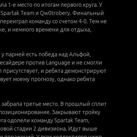
а 1-е место по итогам первого круга. У
 Spartak Team и Qw0trobery. Финальный
 переиграл команду со счетом 4-0. Тем не
же, и немного времени для отдыха,
 у парней есть победа над Альфой,
десайдере против Language и не смогли
ал присутствует, и ребята демонстрируют
вует моему прогнозу, однако ребята
о забрала третье место. В прошлый сплит
ё позиционирование. Закрывают тройку
га одолели команду Spartak Team,
повой стадии 2 дивизиона. Идут выше
 и поражений. У всех коллективов ниже –