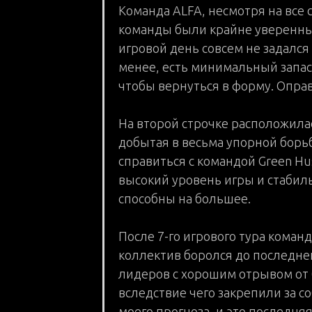
Команда ALFA, несмотря на все с
команды были крайне уверенные
игровой день совсем не задался 
менее, есть минимальный запас
чтобы вернуться в форму. Опра
РА
На второй строчке расположилас
добытая в весьма упорной борьб
справиться с командой Green Hu
высокий уровень игры и стабиль
способны на большее.
После 7-го игрового тура коман
коллектив боролся до последне
лидеров с хорошим отрывом от 
вследствие чего закрепили за с
моего прогноза, и это последня