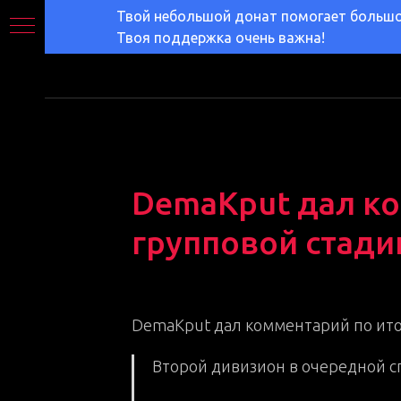
Твой небольшой донат помогает большом
Твоя поддержка очень важна!
DemaKput дал ко
групповой стади
2025-05-16 17:58
ЛИГА
DemaKput дал комментарий по ито
Второй дивизион в очередной сп