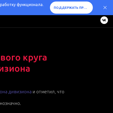
оработку функционала.
ПОДДЕРЖАТЬ ПРОЕКТ ❤️
вого круга
визиона
иона дивизиона
и отметил, что
днозначно.