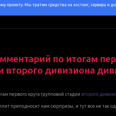
у проекту. Мы тратим средства на хостинг, сервера и д
мментарий по итогам пер
и второго дивизиона ди
гам первого круга групповой стадии
второго дивиз
лит преподносит нам сюрпризы, и тут все не так о