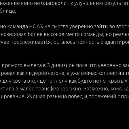
ложение явно не благоволит к улучшению результат
блице.
но команда HOAX не смогла уверенно зайти во второ
гнозировал более высокое место команды, но реально
лучае прослеживается, осталось полностью адаптиро
прямого вылета в 3 дивизион пока что уверенно зан
овал как лидеров сезона, а уже сейчас коллектив т
 для света в конце тоннеля как будто нет открыты
ктива в малое трансферное окно. Возможно, команд
анирование. Худшая разница побед и поражений с 