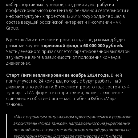
киберспортивных турниров, создания и дистрибуции
профессионального контента до рекламной деятельности и
инфраструктурных проектов. В 2018 году холдинг вошел в
состав ведущей российской интернет и IT-компании – VK
Group.
В рамках Лиги в течение игрового года среди команд будет
разыгран крупный
призовой фонд в 60 000 000 рублей.
Часть денежного приза является гарантированной выплатой
за участие в Лиге в зависимости от положения команд в
дивизионах.
Старт Лиги запланирован на ноябрь 2024 года.
В ней
примут участие 24 команды, которые будут разбиты на 3
дивизиона по рейтингу. В течение игрового года состоится 4
турнира в LAN-формате со зрителями, включая ключевое
финальное событие Лиги — масштабный Кубок «Мира
танков».
«Мы с огромным энтузиазмом присоединяемся к развитию
экосистемы «Мира танков», направленного на укрепление
позиций игры в качестве киберспортивной дисциплины на
территории России. Благодаря партнерству с ГК «Леста