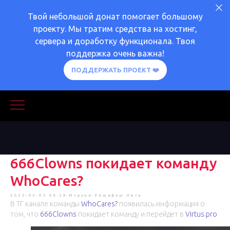
Твой небольшой донат помогает большому
проекту. Мы тратим средства на хостинг,
сервера и доработку функционала. Твоя
поддержка очень важна!
ПОДДЕРЖАТЬ ПРОЕКТ ❤️
666Clowns покидает команду
WhoCares?
2025-03-05 08:29
Игроки
Решафлы
Лига
В ТГ канале команды
WhoCares?
появилась информация о
том, что
666Clowns
покидает команду и перейдет в
Virtus.pro