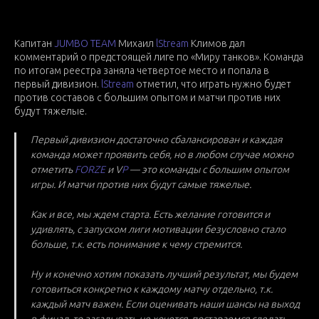
2024-10-24 15:16
ИГРОКИ
ЛИГА
ИНТЕРВЬЮ
Капитан
JUMBO TEAM
Михаил
lStream
Климов дал
комментарий о предстоящей лиге по «Миру танков». Команда
по итогам реестра заняла четвертое место и попала в
первый дивизион.
lStream
отметил, что играть нужно будет
против составов с большим опытом и матчи против них
будут тяжелые.
Первый дивизион достаточно сбалансирован и каждая
команда может проявить себя, но в любом случае можно
отметить
FORZE
и V
P
— это команды с большим опытом
игры. И матчи против них будут самые тяжелые.
Как и все, мы ждем старта. Есть желание готовится и
удивлять, с запуском лиги мотивации безусловно стало
больше, т.к. есть понимание к чему стремится.
Ну и конечно хотим показать лучший результат, мы будем
готовиться конкретно к каждому матчу отдельно, т.к.
каждый матч важен. Если оценивать наши шансы на выход