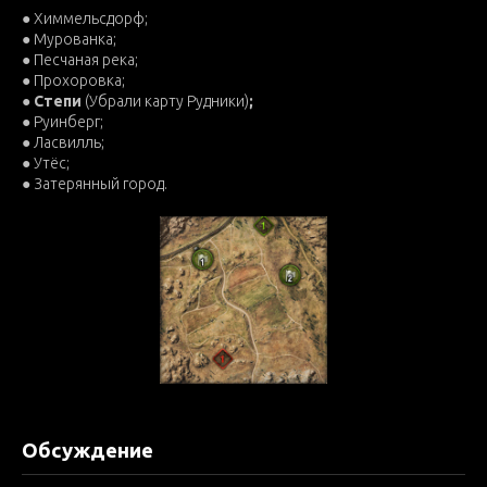
● Химмельсдорф;
● Мурованка;
● Песчаная река;
● Прохоровка;
●
Степи
(Убрали карту Рудники)
;
● Руинберг;
● Ласвилль;
● Утёс;
● Затерянный город.
Обсуждение