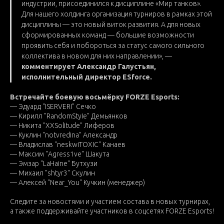
индустрии, присоединился к дисциплине «Мир танков».
Для нашего холдинга организация турниров в рамках этой
дисциплины — это новый виток развития. А для новых
сформированных команд — большие возможности
проявить себя и побороться за статус самого сильного
коллектива в новом для них направлении», —
комментирует Александр Галустьян,
исполнительный директор ESforce.
Встречайте боевую восьмёрку FORZE Esports:
— Эдуард "ISERVERI" Сечко
— Кирилл "RandomStyIe" Демьянков
— Никита "XXSolitude" Лиферов
— Куклин "notvredina" Александр
— Владислав "neskwiTOXIC" Канаев
— Максим "Agress1ve" Шакута
— Эмзар "LaHaine" Бутхузи
— Михаил "shtyr3" Скулин
— Алексей "Near_You" Кучкин (менеджер)
Следите за новостями и участием состава в новых турнирах,
а также поддерживайте участников в соцсетях FORZE Esports!