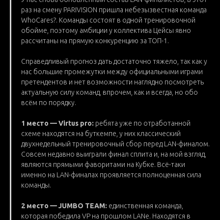
раз на смену PARIVISION пришла небезызвестная команда
WhoCares?. Команды состоят в одной тренировочной
обойме, поэтому амбиции у коллектива Цейсы явно
рассчитаны на прямую конкуренцию за ТОП-1.
Справедливый прогноз дать достаточно тяжело, так как у
нас большие промежутки между официальными играми
претендентов и нет возможности наглядно посмотреть
актуальную силу команд, впрочем, как и всегда, но обо
всём по порядку.
1 место — Virtus pro:
ребята уже по отработанной
схеме находятся на буткемпе, у них классический
двухнедельный тренировочный сбор перед LAN-финалом.
Совсем недавно выиграли финал сплита и, на мой взгляд,
являются прямыми фаворитами на Кубке. Всё-таки
именно на LAN-финалах проявляется полноценная сила
команды.
2 место — JUMBO TEAM:
единственная команда,
которая победила VP на прошлом LANе. Находятся в