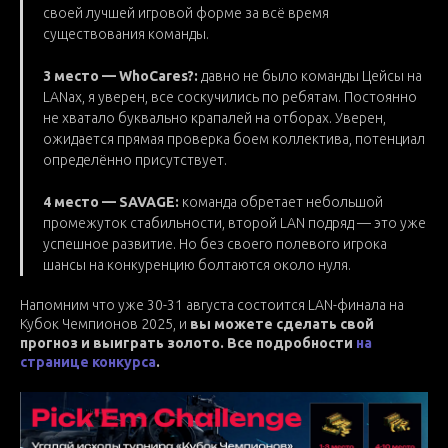
своей лучшей игровой форме за всё время
существования команды.
3 место — WhoCares?:
давно не было команды Цейсы на
LANах, я уверен, все соскучились по ребятам. Постоянно
не хватало буквально крапалей на отборах. Уверен,
ожидается прямая проверка боем коллектива, потенциал
определённо присутствует.
4 место — SAVAGE:
команда обретает небольшой
промежуток стабильности, второй LAN подряд — это уже
успешное развитие. Но без своего полевого игрока
шансы на конкуренцию болтаются около нуля.
Напомним что уже 30-31 августа состоится LAN-финала на
Кубок Чемпионов 2025, и
вы можете сделать свой
прогноз и выиграть золото. Все подробности
на
странице конкурса
.