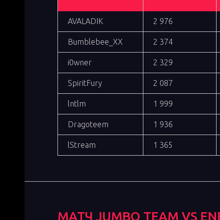
AVALADIK
2 976
Bumblebee_XX
2 374
i0wner
2 329
SpiritFury
2 087
lntlm
1 999
Dragoteem
1 936
lStream
1 365
МАТЧ
JUMBO TEAM
VS
EN