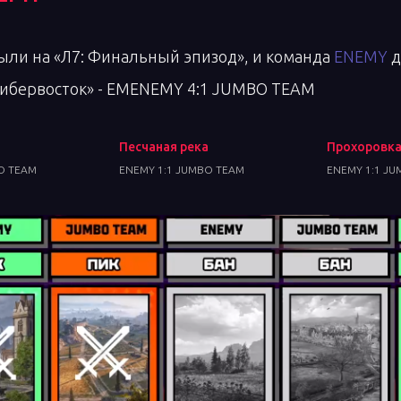
 были на «Л7: Финальный эпизод», и команда
ENEMY
д
«Кибервосток» - EMENEMY 4:1 JUMBO TEAM
Песчаная река
Прохоровк
O TEAM
ENEMY 1:1 JUMBO TEAM
ENEMY 1:1 J