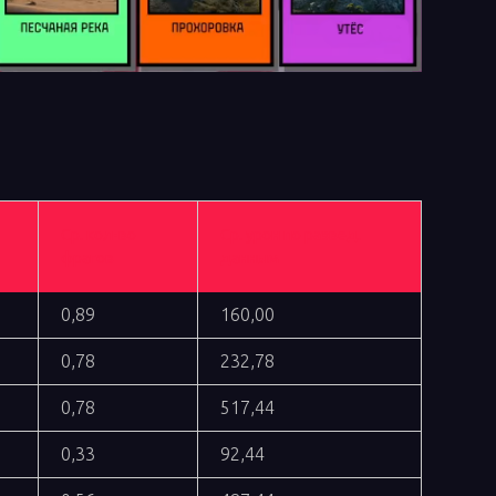
Ср. кол-во
Ср. урон по развед.
фрагов
данным
0,89
160,00
0,78
232,78
0,78
517,44
0,33
92,44