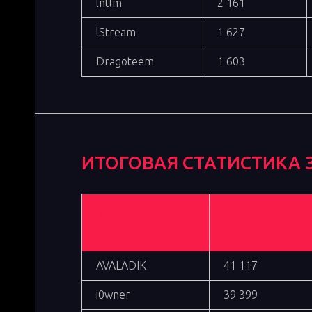
lntlm
2 161
lStream
1 627
Dragoteem
1 603
ИТОГОВАЯ
СТАТИСТИКА 
Игрок
Нанесено урона (вс
AVALADIK
41 117
i0wner
39 399