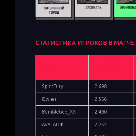
СТАТИСТИКА ИГРОКОВ В МАТЧЕ
Игрок
Ср. нанесено
урона
SpiritFury
2 698
i0wner
2 566
Bumblebee_XX
2 480
AVALADIK
2 254