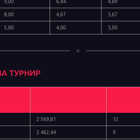
9,00
6,44
4,89
8,00
4,67
3,67
5,00
4,00
3,00
ЗА ТУРНИР
его)
Ср. нанесено урона
Уничтожено
противника (
2 569,81
12
2 462,44
9