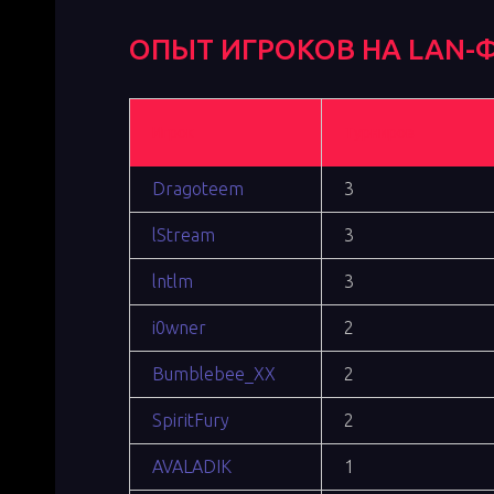
ОПЫТ ИГРОКОВ НА LAN
Игрок
Турниров
РА
Dragoteem
3
lStream
3
lntlm
3
i0wner
2
Bumblebee_XX
2
SpiritFury
2
AVALADIK
1