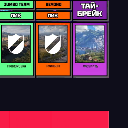
Ср. кол-во
Ср. урон по развед.
фрагов
данным