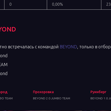
0
0,00%
23
YOND
тно встречалась с командой
BEYOND
, только в отбо
yond
TEAM
yond
ород
Прохоровка
Руинберг
MBO TEAM
BEYOND 2:0 JUMBO TEAM
BEYOND 1:0 