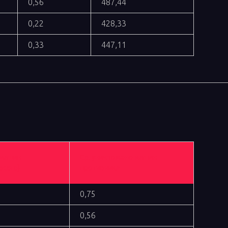
0,56
487,44
0,22
428,33
0,33
447,11
 машин
Ср. уничтожено машин
всего)
противника
0,75
0,56