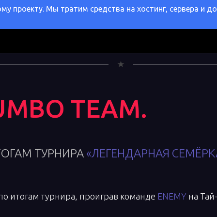
у проекту. Мы тратим средства на хостинг, сервера и д
UMBO TEAM.
ТОГАМ ТУРНИРА
«ЛЕГЕНДАРНАЯ СЕМЁР
 по итогам турнира, проиграв команде
ENEMY
на Тай-