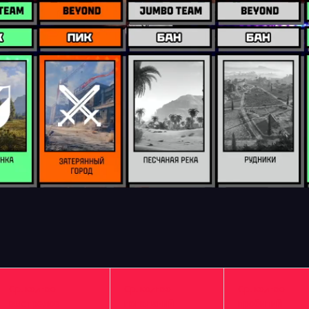
Ср. кол-во
Ср. кол-во
Ср. кол-во
выстрелов
попаданий
пробитий