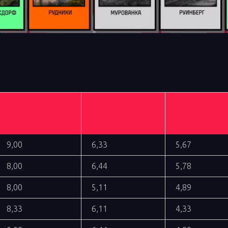
Ср. кол-во
Ср. кол-во
Ср. кол-во
выстрелов
попаданий
пробитий
9,00
6,33
5,67
8,00
6,44
5,78
8,00
5,11
4,89
8,33
6,11
4,33