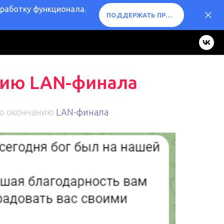
оработку функционала.
ПОДДЕРЖАТЬ ПРОЕКТ ❤️
нию LAN-финала
по окончанию
LAN-финала