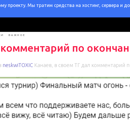
у проекту. Мы тратим средства на хостинг, сервера и д
КИ
ВАЖНОЕ
л комментарий по оконча
в
neskwiTOXIC
Канаев, в своем ТГ дал комментарий 