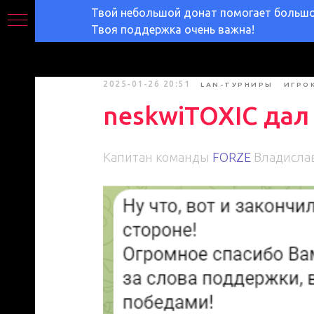
Твой небольшой донат помогает большом
Твоя поддержка очень важна!
2025-01-26 20:51
LAN-ТУРНИРЫ
ИГРО
neskwiTOXIC да
Капитан команды
FORZE
Владисла