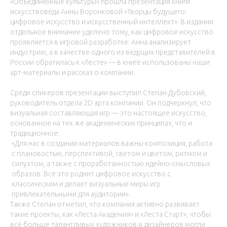
«Объединённые культуры» прошла презентация книги
искусствоведа Анны Воронковой «Творцы будущего:
цифровое искусство и искусственный интеллект». В издании
отдельное внимание уделено тому, как цифровое искусство
проявляется в игровой разработке: Анна анализирует
индустрию, а в качестве одного из ведущих представителей в
России обратилась к «Лесте» — в книге использованы наши
арт-материалы и рассказ о компании.
Среди спикеров презентации выступил Степан Дубовский,
руководитель отдела 2D арта компании. Он подчеркнул, что
визуальная составляющая игр — это настоящее искусство,
основанное на тех же академических принципах, что и
традиционное:
«Для нас в создании материалов важны композиция, работа
с плановостью, перспективой, светом и цветом, ритмом и
силуэтом, а также с проработанностью идейно-смысловых
образов. Всё это роднит цифровое искусство с
классическим и делает визуальные миры игр
привлекательными для аудитории».
Также Степан отметил, что компания активно развивает
такие проекты, как «Леста Академия» и «Леста Старт», чтобы
всё больше талантливых художников и дизайнеров могли