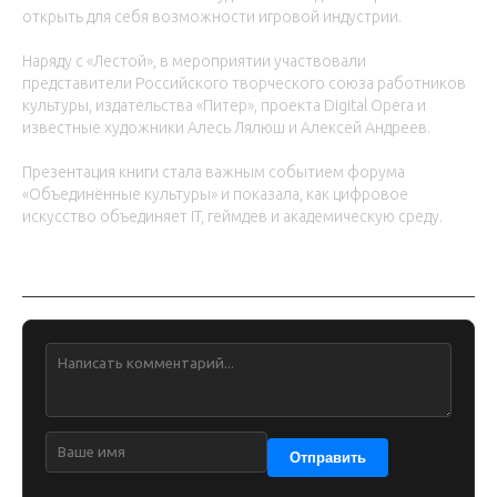
открыть для себя возможности игровой индустрии.
Наряду с «Лестой», в мероприятии участвовали
представители Российского творческого союза работников
культуры, издательства «Питер», проекта Digital Opera и
известные художники Алесь Лялюш и Алексей Андреев.
Презентация книги стала важным событием форума
«Объединённые культуры» и показала, как цифровое
искусство объединяет IT, геймдев и академическую среду.
Обсуждение
Отправить