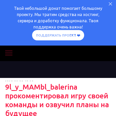
Твой небольшой донат помогает большому
проекту. Мы тратим средства на хостинг,
сервера и доработку функционала. Твоя
поддержка очень важна!
ПОДДЕРЖАТЬ ПРОЕКТ ❤️
2024-04-06 19:54
9l_y_MAMbl_balerina
прокоментировал игру своей
команды и озвучил планы на
будущее