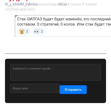
9l_y_MAMbl_balerina
из команды
0ilGas
в своем ТГ канале
опубликовал пост:
Обсуждение
Отправить