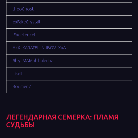
theoGhost
exFakeCrystall
IExcellenceI
AxX_KARATEL_NUBOV_XxA
9l_y_MAMbl_balerina
LikeII
RoumenZ
ЛЕГЕНДАРНАЯ СЕМЕРКА: ПЛАМЯ
СУДЬБЫ