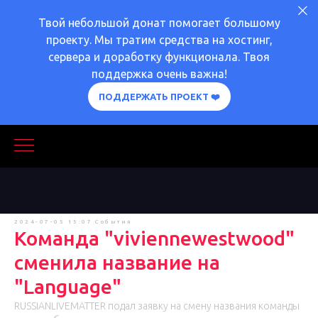
Твой небольшой донат помогает большому
проекту. Мы тратим средства на хостинг,
сервера и доработку функционала. Твоя
поддержка очень важна!
ПОДДЕРЖАТЬ ПРОЕКТ ❤️
2024-07-05 15:07
События
Команда "viviennewestwood"
сменила название на
"Language"
RUSSIANLIVEMATTER подал заявку на смену названия команды