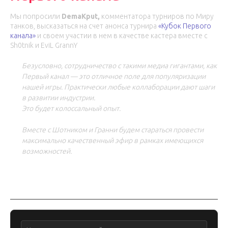
Мы попросили
DemaKput,
комментатора турниров по Миру
танков, высказаться на счет анонса турнира
«Кубок Первого
канала»
и своем участии в нем в качестве кастера вместе с
Sh0tnik и EviL GrannY
Безусловно, сотрудничество с такими медиа гигантами, как
Первый канал — это отличное поле для популяризации
нашей игры. Практически любые коллаборации дают шаги
в развитии индустрии.
Это будет колоссальный опыт.
Вместе с Шотником и Гранни будем стараться провести
максимально качественный эфир в рамках имеющихся
возможностей.
Обсуждение