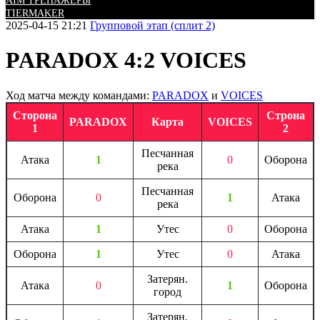
AIM ТРЕНАЖЕРЫ
TIERMAKER
2025-04-15 21:21
Групповой этап (сплит 2)
PARADOX 4:2 VOICES
Ход матча между командами:
PARADOX
и
VOICES
Сторона
Строна
PARADOX
Карта
VOICES
1
2
Песчанная
Атака
1
0
Оборона
река
Песчанная
Оборона
0
1
Атака
река
Атака
1
Утес
0
Оборона
Оборона
1
Утес
0
Атака
Затерян.
Атака
0
1
Оборона
город
Затерян.