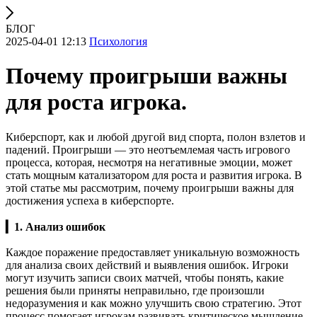
БЛОГ
2025-04-01 12:13
Психология
Почему проигрыши важны
для роста игрока.
Киберспорт, как и любой другой вид спорта, полон взлетов и
падений. Проигрыши — это неотъемлемая часть игрового
процесса, которая, несмотря на негативные эмоции, может
стать мощным катализатором для роста и развития игрока. В
этой статье мы рассмотрим, почему проигрыши важны для
достижения успеха в киберспорте.
▎1. Анализ ошибок
Каждое поражение предоставляет уникальную возможность
для анализа своих действий и выявления ошибок. Игроки
могут изучить записи своих матчей, чтобы понять, какие
решения были приняты неправильно, где произошли
недоразумения и как можно улучшить свою стратегию. Этот
процесс помогает игрокам развивать критическое мышление