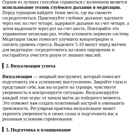
Одним из лучших способов справиться с волнением является
использование техник глубокого дыхания и медитации.
Перед турниром найдите тихое место, где вы сможете
сосредоточиться. Практикуйте глубокое дыхание: вдохните
через нос на счет четыре, задержите дыхание на счет четыре, а
затем выдохните через рот на счет шесть. Повторяйте это
упражнение несколько раз, чтобы успокоить нервную систему.
Медитация также помогает улучшить концентрацию и
снизить уровень стресса. Выделите 5-10 минут перед матчем
для медитации: сосредоточьтесь на своих ощущениях и
постарайтесь очистить разум от лишних мыслей.
▎2. Визуализация успеха
Визуализация
— мощный инструмент, который помогает
подготовить ум к успешному выступлению. Закройте глаза и
представьте себе, как вы играете на турнире, чувствуете
уверенность и контролируете ситуацию. Визуализируйте
каждый этап игры: от начала матча до победного момента.
Это поможет вам создать позитивный настрой и уменьшить
тревожность. Регулярная практика визуализации может
укрепить уверенность в своих силах и подготовить вас к
реальным условиям соревнования.
▎3. Подготовка и планирование