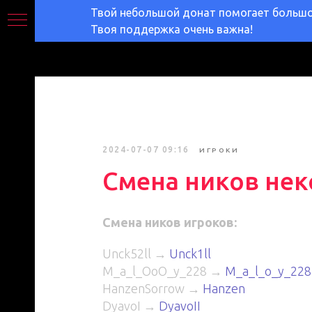
Твой небольшой донат помогает большом
Твоя поддержка очень важна!
2024-07-07 09:16
ИГРОКИ
Смена ников нек
Смена ников игроков:
Unck52ll →
Unck1ll
M_a_l_OoO_y_228 →
M_a_l_o_y_228
HanzenSorrow →
Hanzen
DyavoI →
DyavoII