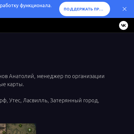
оработку функционала.
ПОДДЕРЖАТЬ ПРОЕКТ ❤️
анов Анатолий, менеджер по организации
вые карты.
ф, Утес, Ласвилль, Затерянный город,