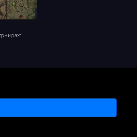
урнирах: