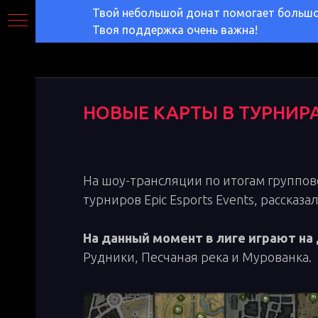
Твой небольшой донат помогает большом
Твоя поддержка очень важна!
НОВЫЕ КАРТЫ В ТУРНИР
На шоу-трансляции по итогам группов
турниров Epic Esports Events, рассказ
На данный момент в лиге играют на
Рудники, Песчаная река и Мурованка.