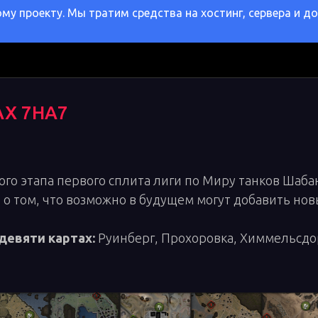
у проекту. Мы тратим средства на хостинг, сервера и д
АХ 7НА7
ого этапа первого сплита лиги по Миру танков Шаб
ал о том, что возможно в будущем могут добавить но
 девяти картах:
Руинберг, Прохоровка, Химмельсдор