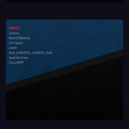
WHO?
Somul
Pain300backs
Ch1qyao
LikeII
AxX_KARATEL_NUBOV_XxA
Span4erman
CloudRIP