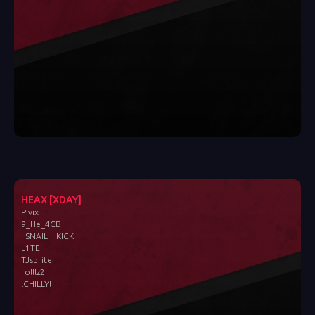
HEAX [XDAY]
Pivix
9_He_4CB
_SNAIL__KICK_
L1TE
TJsprite
rolllz2
lCHILLYl