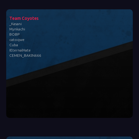
Team Coyotes
_Kasani
Mynkachi
BOBP
catoqwe
Cuba
IEternalHate
CEMEN_BAKlN666