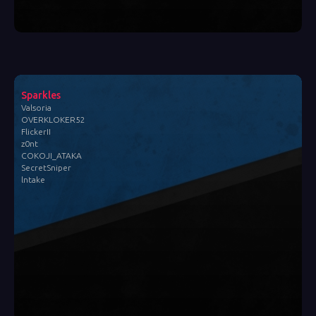
Sparkles
Valsoria
OVERKLOKER52
FlickerII
z0nt
COKOJI_ATAKA
SecretSniper
lntake