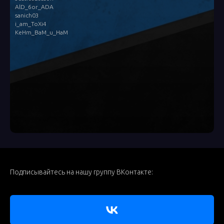
AlD_6or_ADA
sanich03
i_am_ToXi4
KeHm_BaM_u_HaM
Подписывайтесь на нашу группу ВКонтакте: