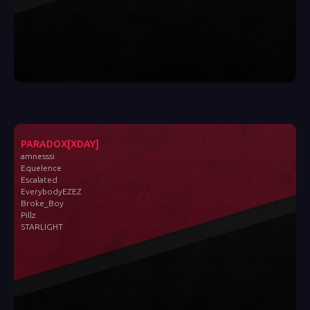
PARADOX[XDAY]
amnesssi
Equelence
Escalated
EverybodyEZEZ
Broke_Boy
Pillz
STARLlGHT