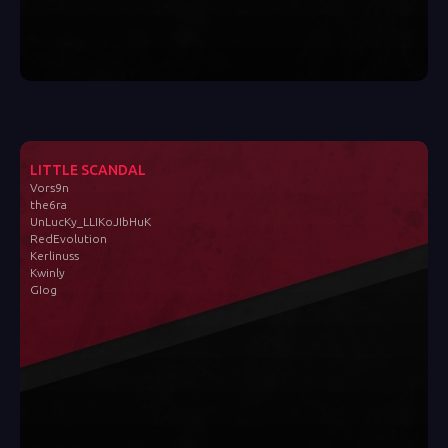
LITTLE SCANDAL
Vors9n
the6ra
UnLucKy_LLIKoJIbHuK
RedEvolution
Kerlinuss
Kwinly
GIog