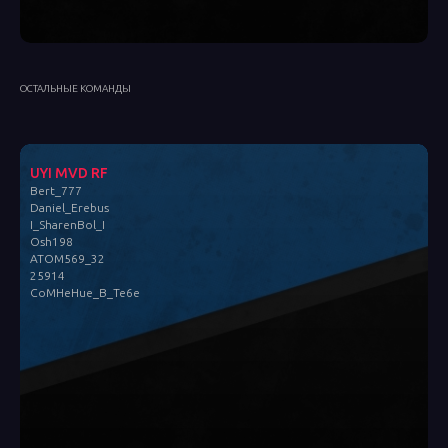
ОСТАЛЬНЫЕ КОМАНДЫ
UYI MVD RF
Bert_777
Daniel_Erebus
I_SharenBol_I
Osh198
ATOM569_32
25914
CoMHeHue_B_Te6e