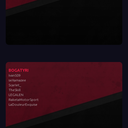
BOGATYRI
IvanS09
seXamazee
ScarIet_
TheSkill
LEGALEN
RaketaMotorSport
LaDouIeurExquise