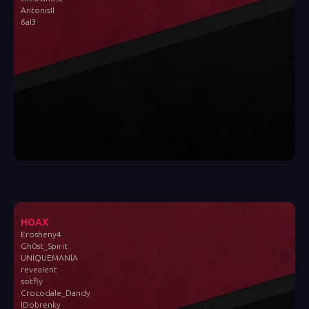
AntonisII
6aI3
HOAX
Erosheny4
Gh0st_Spirit
UNlQUEMANlA
reveaIent
sotfly
Crocodale_Dandy
lDobrenky