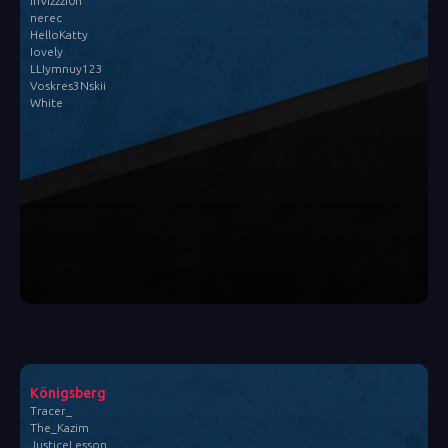
InVizzzi0n
nerec
HelloKatty
Iovely
LLIymnuy123
Voskres3Nskii
White
Königsberg
Tracer_
The_Kazim
JusticeLesson