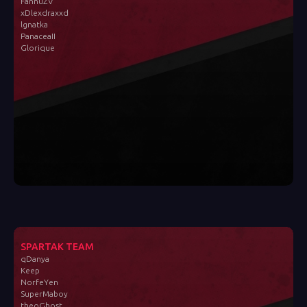
FannuZV
xDlexdraxxd
lgnatka
PanaceaII
Glorique
SPARTAK TEAM
qDanya
Keep
NorfeYen
SuperMaboy
theoGhost