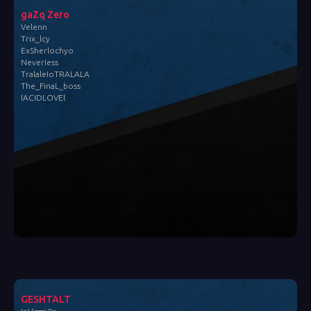
gaZq Zero
Velenn
Trix_lcy
ExSherlochyo
NeverIess
TralaleIoTRALALA
The_FinaL_boss
lACIDLOVEl
GESHTALT