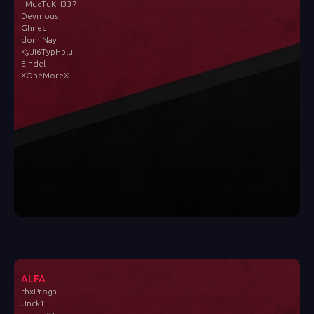
_MucTuK_I337
Deymous
Ghnec
domiNay
KyJI6TypHblu
Eindel
XOneMoreX
ALFA
thxProga
Unck1ll