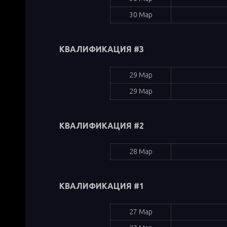
30 Мар
КВАЛИФИКАЦИЯ #3
29 Мар
29 Мар
КВАЛИФИКАЦИЯ #2
28 Мар
КВАЛИФИКАЦИЯ #1
27 Мар