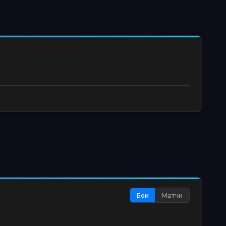
Бои
Матчи