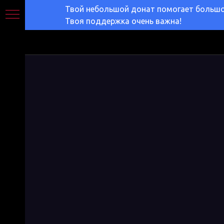
Твой небольшой донат помогает большом
Твоя поддержка очень важна!