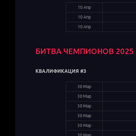
10 Апр
10 Апр
10 Апр
БИТВА ЧЕМПИОНОВ 2025
КВАЛИФИКАЦИЯ #3
30 Мар
30 Мар
30 Мар
30 Мар
30 Мар
30 Мар