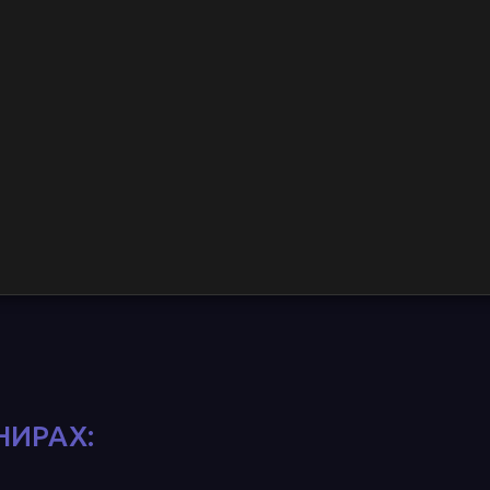
НИРАХ: