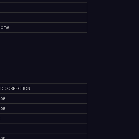
Home
ED CORRECTION
ков
ков
s
ков