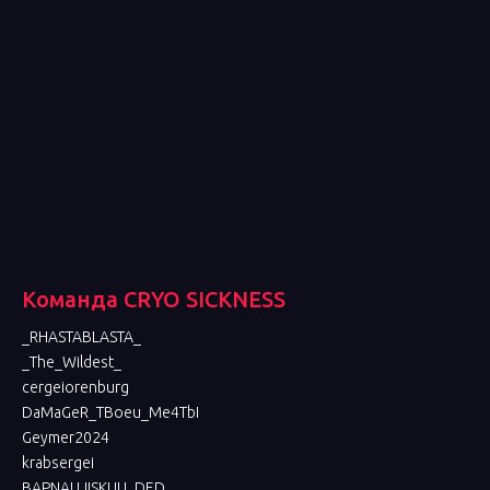
Команда СRYO SICKNESS
_RHASTABLASTA_
_The_Wildest_
cergeiorenburg
DaMaGeR_TBoeu_Me4TbI
Geymer2024
krabsergei
BAPNAUJISKUU_DED