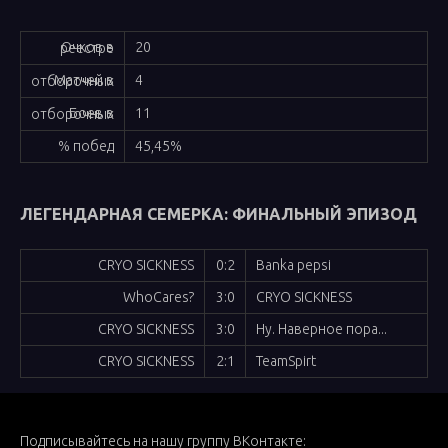
20
Очков в реестре
4
Матчей в отборочных
11
Боев в отборочных
% побед
45,45%
ЛЕГЕНДАРНАЯ СЕМЕРКА: ФИНАЛЬНЫЙ ЭПИЗОД
СRYO SICKNESS
0:2
Banka pepsi
WhoCares?
3:0
СRYO SICKNESS
СRYO SICKNESS
3:0
Ну. Наверное пора...
СRYO SICKNESS
2:1
TeamSpirt
Подписывайтесь на нашу группу ВКонтакте: